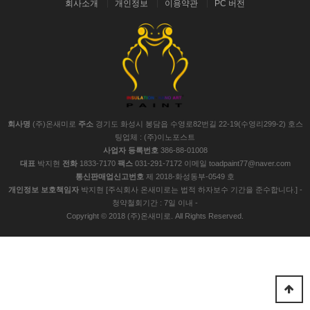
회사소개
개인정보
이용약관
PC 버전
회사명
(주)온새미로
주소
경기도 화성시 봉담읍 수영로82번길 22-19(수영리299-2) 호스
팅업체 : (주)이노포스트
사업자 등록번호
386-88-01008
대표
박지현
전화
1833-7170
팩스
031-291-7172 이메일 toadpaint77@naver.com
통신판매업신고번호
제 2018-화성동부-0549 호
개인정보 보호책임자
박지현 [주식회사 온새미로는 법적 하자보수 기간을 준수합니다.] -
청약철회기간 : 7일 이내 -
Copyright © 2018 (주)온새미로. All Rights Reserved.