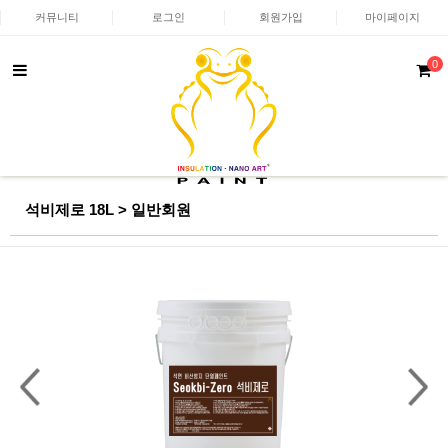
커뮤니티
로그인
회원가입
마이페이지
0
석비제로 18L > 일반회원