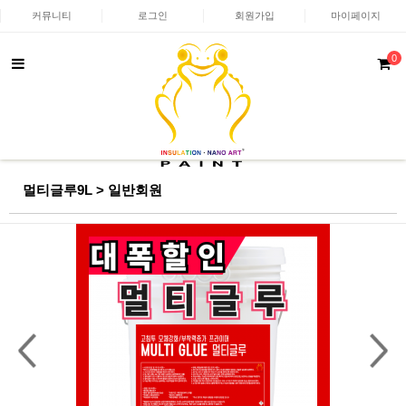
커뮤니티
로그인
회원가입
마이페이지
0
멀티글루9L > 일반회원