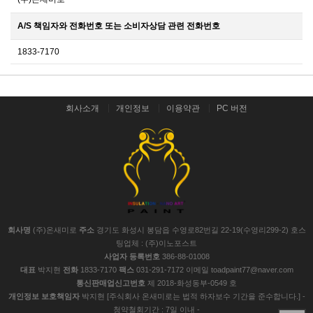
A/S 책임자와 전화번호 또는 소비자상담 관련 전화번호
1833-7170
회사소개
개인정보
이용약관
PC 버전
회사명
(주)온새미로
주소
경기도 화성시 봉담읍 수영로82번길 22-19(수영리299-2) 호스
팅업체 : (주)이노포스트
사업자 등록번호
386-88-01008
대표
박지현
전화
1833-7170
팩스
031-291-7172 이메일 toadpaint77@naver.com
통신판매업신고번호
제 2018-화성동부-0549 호
개인정보 보호책임자
박지현 [주식회사 온새미로는 법적 하자보수 기간을 준수합니다.] -
청약철회기간 : 7일 이내 -