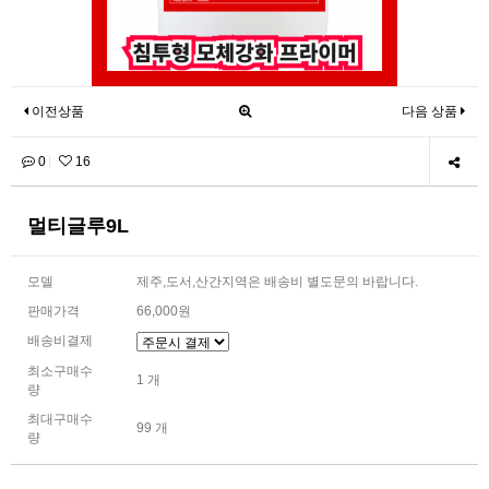
이전상품
다음 상품
0
16
멀티글루9L
모델
제주,도서,산간지역은 배송비 별도문의 바랍니다.
판매가격
66,000원
배송비결제
최소구매수
1 개
량
최대구매수
99 개
량