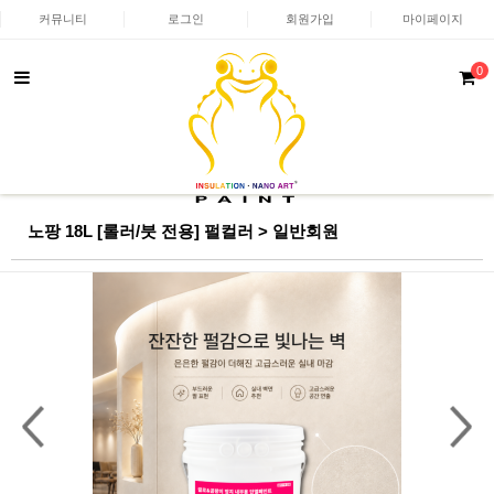
커뮤니티
로그인
회원가입
마이페이지
0
노팡 18L [롤러/붓 전용] 펄컬러 > 일반회원