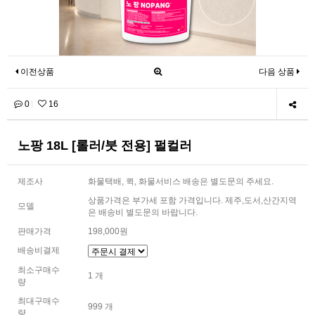
이전상품
다음 상품
0
16
노팡 18L [롤러/붓 전용] 펄컬러
제조사
화물택배, 퀵, 화물서비스 배송은 별도문의 주세요.
상품가격은 부가세 포함 가격입니다. 제주,도서,산간지역
모델
은 배송비 별도문의 바랍니다.
판매가격
198,000원
배송비결제
최소구매수
1 개
량
최대구매수
999 개
량