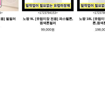
4>
<1723794153>
<172378
전용] 펄컬러
노팡 9L [유럽미장 전용] 파스텔톤,
노팡 18L [유럽
원색톤컬러
톤,원색
원
99,000원
198,0