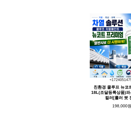
<172405147
친환경 쿨루프 뉴코
18L(조달등록상품)파
컬러[롤러 붓 
198,000