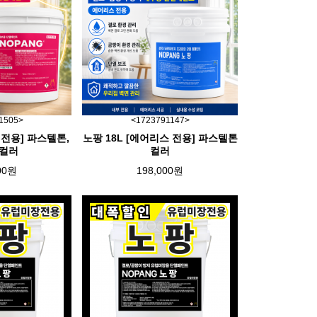
1505>
<1723791147>
붓 전용] 파스텔톤,
노팡 18L [에어리스 전용] 파스텔톤
컬러
컬러
00원
198,000원