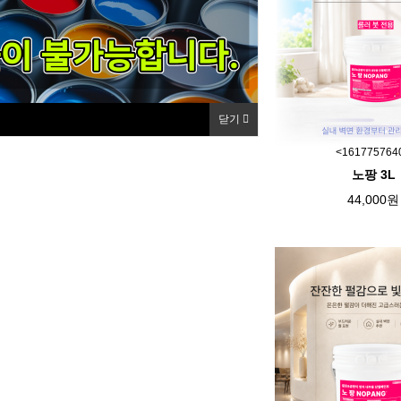
닫기
<161775764
노팡 3L
44,000원