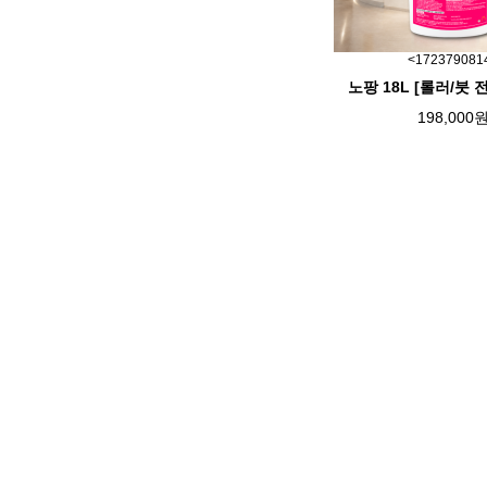
<172379081
노팡 18L [롤러/붓 
198,000