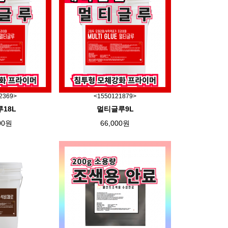
2369>
<1550121879>
18L
멀티글루9L
00원
66,000원