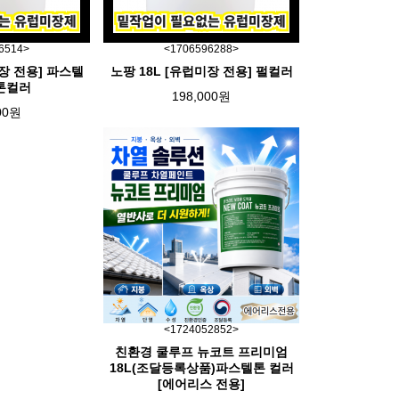
6514>
<1706596288>
미장 전용] 파스텔
노팡 18L [유럽미장 전용] 펄컬러
톤컬러
198,000원
00원
<1724052852>
친환경 쿨루프 뉴코트 프리미엄
18L(조달등록상품)파스텔톤 컬러
[에어리스 전용]