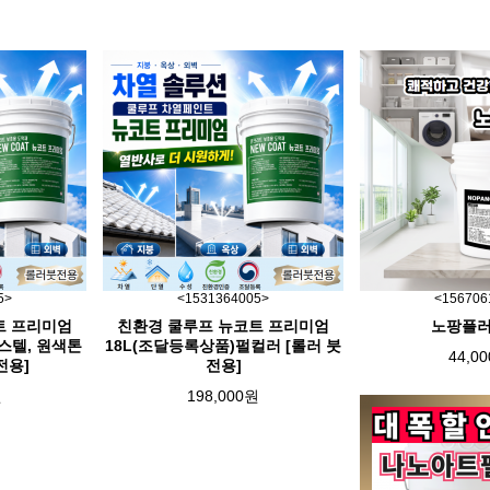
5>
<1531364005>
<156706
트 프리미엄
친환경 쿨루프 뉴코트 프리미엄
노팡플러
스텔, 원색톤
18L(조달등록상품)펄컬러 [롤러 붓
44,0
전용]
전용]
원
198,000원