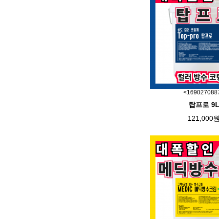
<169027088
탑프로 9
121,000