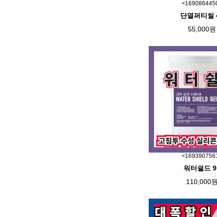
<169086445
단열퍼티씰 
55,000원
<169390756
워터쉴드 9
110,000