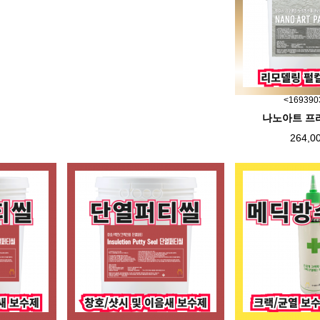
<169390
나노아트 프리
264,0