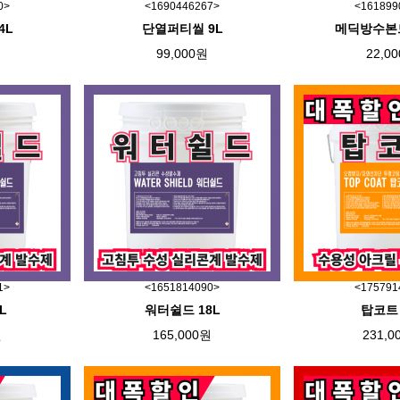
0>
<1690446267>
<161899
4L
단열퍼티씰 9L
메딕방수본드
99,000원
22,0
1>
<1651814090>
<175791
L
워터쉴드 18L
탑코트 
원
165,000원
231,0