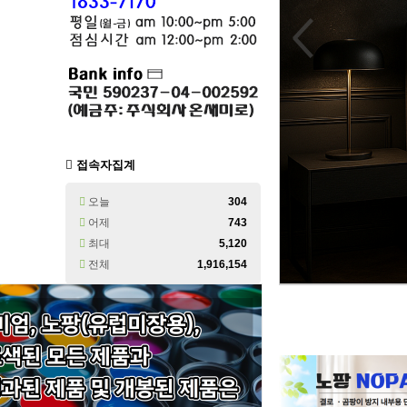
Next
접속자집계
오늘
304
어제
743
최대
5,120
전체
1,916,154