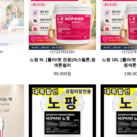
0>
<1723793156>
<172379
노팡 9L [롤러/붓 전용]파스텔톤,원
노팡 18L [롤러/
색톤컬러
원색톤
99,000원
198,0