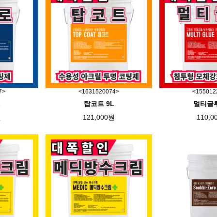
7>
<1631520074>
<155012
L
탑코트 9L
멀티글루
원
121,000원
110,0